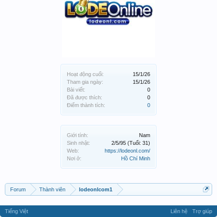
Hoạt động cuối:
15/1/26
Tham gia ngày:
15/1/26
Bài viết:
0
Đã được thích:
0
Điểm thành tích:
0
Giới tính:
Nam
Sinh nhật:
2/5/95
(Tuổi: 31)
Web:
https://lodeonl.com/
Nơi ở:
Hồ Chí Minh
Forum
Thành viên
lodeonlcom1
Tiếng Việt
Liên hệ
Trợ giúp