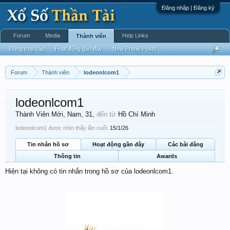
Đăng nhập | Đăng ký
Forum
Media
Help Links
Thành viên
Đang truy cập
Hoạt động gần đây
New Profile Posts
...
Forum
Thành viên
lodeonlcom1
lodeonlcom1
Thành Viên Mới
, Nam, 31,
đến từ
Hồ Chí Minh
lodeonlcom1 được nhìn thấy lần cuối:
15/1/26
Tin nhắn hồ sơ
Hoạt động gần đây
Các bài đăng
Thông tin
Awards
Hiện tại không có tin nhắn trong hồ sơ của lodeonlcom1.