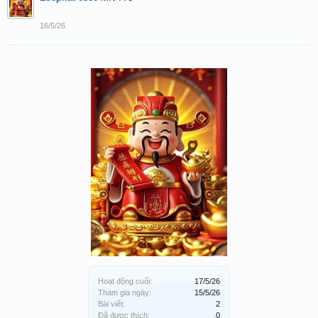
16/5/26
Hoạt động cuối:
17/5/26
Tham gia ngày:
15/5/26
Bài viết:
2
Đã được thích:
0