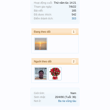
Hoạt động cuối:
Thứ năm lúc 14:21
Tham gia ngày:
7/6/22
Bài viết:
165
Đã được thích:
542
Điểm thành tích:
303
Đang theo dõi
1
Người theo dõi
2
Giới tính:
Nam
Sinh nhật:
20/4/90
(Tuổi: 36)
Nơi ở:
Ba ria vũng tàu