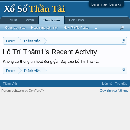
Đăng nhập | Đăng ký
Forum
Media
Help Links
Thành viên
Đang truy cập
Hoạt động gần đây
New Profile Posts
...
Forum
Thành viên
Lổ Trí Thâm1's Recent Activity
Không có thông tin hoạt động gần đây của Lổ Trí Thâm1.
Forum
Thành viên
Tiếng Việt
Liên hệ
Trợ giúp
Forum software by XenForo™
Quy định và Nội quy