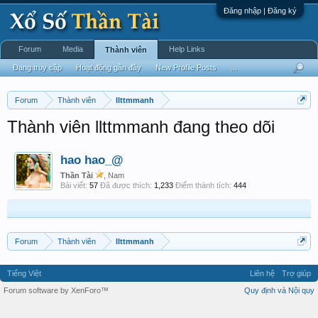
Đăng nhập | Đăng ký
Forum
Media
Help Links
Thành viên
Đang truy cập
Hoạt động gần đây
New Profile Posts
...
Forum
Thành viên
llttmmanh
Thành viên llttmmanh đang theo dõi
hao hao_@
Thần Tài
, Nam
Bài viết:
57
Đã được thích:
1,233
Điểm thành tích:
444
Forum
Thành viên
llttmmanh
Tiếng Việt
Liên hệ
Trợ giúp
Forum software by XenForo™
Quy định và Nội quy