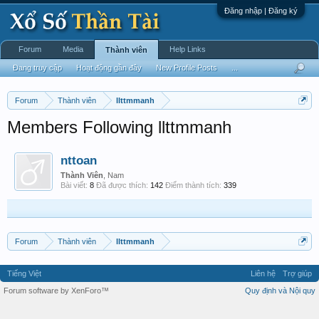
Đăng nhập | Đăng ký
Forum
Media
Help Links
Thành viên
Đang truy cập
Hoạt động gần đây
New Profile Posts
...
Forum
Thành viên
llttmmanh
Members Following llttmmanh
nttoan
Thành Viên
, Nam
Bài viết:
8
Đã được thích:
142
Điểm thành tích:
339
Forum
Thành viên
llttmmanh
Tiếng Việt
Liên hệ
Trợ giúp
Forum software by XenForo™
Quy định và Nội quy