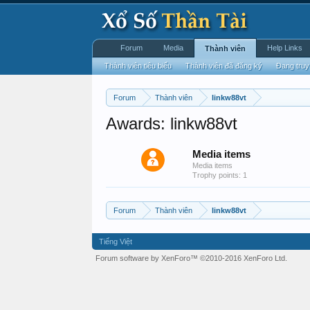
Forum
Media
Help Links
Thành viên
Thành viên tiêu biểu
Thành viên đã đăng ký
Đang truy
Forum
Thành viên
linkw88vt
Awards: linkw88vt
Media items
Media items
Trophy points: 1
Forum
Thành viên
linkw88vt
Tiếng Việt
Forum software by XenForo™
©2010-2016 XenForo Ltd.