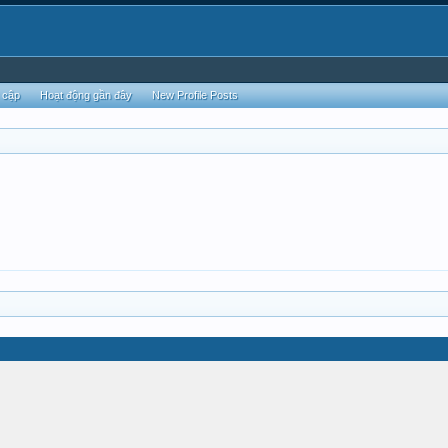
 cập
Hoạt động gần đây
New Profile Posts