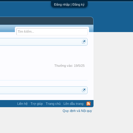
Đăng nhập | Đăng ký
Thưởng vào:
19/5/25
Liên hệ
Trợ giúp
Trang chủ
Lên đầu trang
Quy định và Nội quy