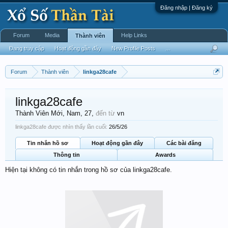
Đăng nhập | Đăng ký
Forum
Media
Help Links
Thành viên
Đang truy cập
Hoạt động gần đây
New Profile Posts
...
Forum
Thành viên
linkga28cafe
linkga28cafe
Thành Viên Mới
, Nam, 27,
đến từ
vn
linkga28cafe được nhìn thấy lần cuối:
26/5/26
Tin nhắn hồ sơ
Hoạt động gần đây
Các bài đăng
Thông tin
Awards
Hiện tại không có tin nhắn trong hồ sơ của linkga28cafe.