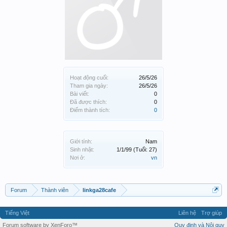
Hoạt động cuối:
26/5/26
Tham gia ngày:
26/5/26
Bài viết:
0
Đã được thích:
0
Điểm thành tích:
0
Giới tính:
Nam
Sinh nhật:
1/1/99
(Tuổi: 27)
Nơi ở:
vn
Forum
Thành viên
linkga28cafe
Tiếng Việt
Liên hệ
Trợ giúp
Forum software by XenForo™
Quy định và Nội quy