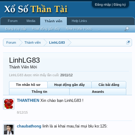
Đăng nhập | Đăng ký
Forum
Media
Help Links
Thành viên
Đang truy cập
Hoạt động gần đây
New Profile Posts
...
Forum
Thành viên
LinhLG83
LinhLG83
Thành Viên Mới
LinhLG83 được nhìn thấy lần cuối:
20/11/12
Tin nhắn hồ sơ
Hoạt động gần đây
Các bài đăng
Thông tin
Awards
THANTHIEN
Xin chào bạn LinhLG83 !
8/12/15
chaubathong
linh là ai khai mau,fai mụi blu ko:125: