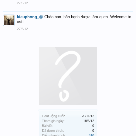
27/6/12
kieuphong_@
Chào bạn. hân hạnh được làm quen. Welcome to
xstt
27/6/12
Hoạt động cuối:
20/11/12
Tham gia ngày:
18/6/12
Bài viết:
0
Đã được thích:
0
Điểm thành tích:
310