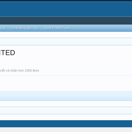
 cập
Hoạt động gần đây
New Profile Posts
MITED
viết và nhận hơn 1000 likes