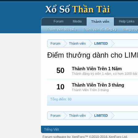
Forum
Media
Help Links
Thành viên
Thành viên tiêu biểu
Thành viên đã đăng ký
Đang truy
Forum
Thành viên
LIMITED
Điểm thưởng dành cho LI
50
Thành Viên Trên 1 Năm
Thành đăng ký trên 1 năm, có hơn 1000 bài 
10
Thành Viên Trên 3 tháng
Thành Viên Trên 3 tháng
Tổng điểm: 60
Forum
Thành viên
LIMITED
Tiếng Việt
Forum software by XenForo™
©2010-2016 XenForo Ltd.