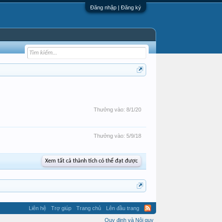
Đăng nhập | Đăng ký
Thưởng vào:
8/1/20
Thưởng vào:
5/9/18
Xem tất cả thành tích có thể đạt được
Liên hệ
Trợ giúp
Trang chủ
Lên đầu trang
Quy định và Nội quy