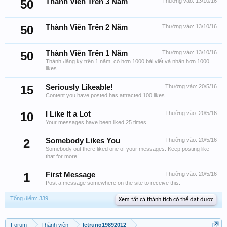
50
Thành Viên Trên 3 Năm
Thưởng vào:
13/10/16
50
Thành Viên Trên 2 Năm
Thưởng vào:
13/10/16
50
Thành Viên Trên 1 Năm
Thưởng vào:
13/10/16
Thành đăng ký trên 1 năm, có hơn 1000 bài viết và nhận hơn 1000
likes
15
Seriously Likeable!
Thưởng vào:
20/5/16
Content you have posted has attracted 100 likes.
10
I Like It a Lot
Thưởng vào:
20/5/16
Your messages have been liked 25 times.
2
Somebody Likes You
Thưởng vào:
20/5/16
Somebody out there liked one of your messages. Keep posting like
that for more!
1
First Message
Thưởng vào:
20/5/16
Post a message somewhere on the site to receive this.
Tổng điểm: 339
Xem tất cả thành tích có thể đạt được
Forum
Thành viên
letrung19892012