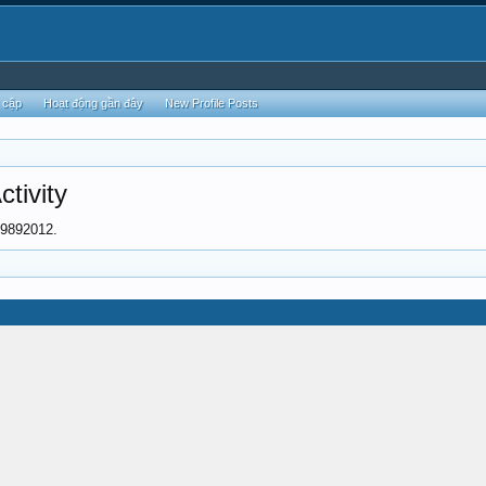
 cập
Hoạt động gần đây
New Profile Posts
tivity
19892012.