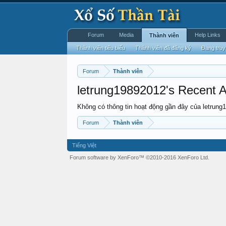
Forum
Media
Help Links
Thành viên
Thành viên tiêu biểu
Thành viên đã đăng ký
Đang truy
Forum
Thành viên
letrung19892012's Recent Ac
Không có thông tin hoạt động gần đây của letrung
Forum
Thành viên
Tiếng Việt
Forum software by XenForo™
©2010-2016 XenForo Ltd.