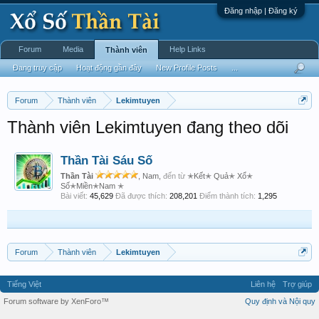
Đăng nhập | Đăng ký
Forum
Media
Help Links
Thành viên
Đang truy cập
Hoạt động gần đây
New Profile Posts
...
Forum
Thành viên
Lekimtuyen
Thành viên Lekimtuyen đang theo dõi
Thần Tài Sáu Số
Thần Tài
, Nam,
đến từ
✭Kết✭ Quả✭ Xổ✭
Số✭Miền✭Nam ✭
Bài viết:
45,629
Đã được thích:
208,201
Điểm thành tích:
1,295
Forum
Thành viên
Lekimtuyen
Tiếng Việt
Liên hệ
Trợ giúp
Forum software by XenForo™
Quy định và Nội quy