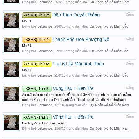
Đăng bởi:
Lebaohoa
,
25/9/18
trong diễn đàn:
Dự Đoán Xổ Số Miền Nam
Đầu Tuần Quyết Thắng
Đăng
{XSMB} Thứ 2:
Mb 61
Đăng bởi:
Lebaohoa
,
24/9/18
trong diễn đàn:
Dự Đoán Xổ Số Miền Bắc
Thành Phố Hoa Phượng Đỏ
Đăng
{XSMB} Thứ 7:
Mb 31
Đăng bởi:
Lebaohoa
,
22/9/18
trong diễn đàn:
Dự Đoán Xổ Số Miền Bắc
Thứ 6 Lấy Máu Anh Thầu
Đăng
{XSMB} Thứ 6:
Mb 17
Đăng bởi:
Lebaohoa
,
21/9/18
trong diễn đàn:
Dự Đoán Xổ Số Miền Bắc
Vũng Tàu + Bến Tre
Đăng
{XSMN} Thứ 3:
Ac giải giấc mơ dùm em nhé! Nằm mơ thấy đứa con nít mà con gái trắng
tươi ah.Xong 1luc nó lớn nhanh lắm 11tuoi nguoi dân tộc đen thui luon
Đăng bởi:
Lebaohoa
,
11/9/18
trong diễn đàn:
Dự Đoán Xổ Số Miền Nam
Vũng Tàu + Bến Tre
Đăng
{XSMN} Thứ 3:
Em hay đê y thu 3 hay ra 416
Đăng bởi:
Lebaohoa
,
10/9/18
trong diễn đàn:
Dự Đoán Xổ Số Miền Nam