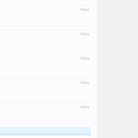
Đăng
Đăng
Đăng
Đăng
Đăng