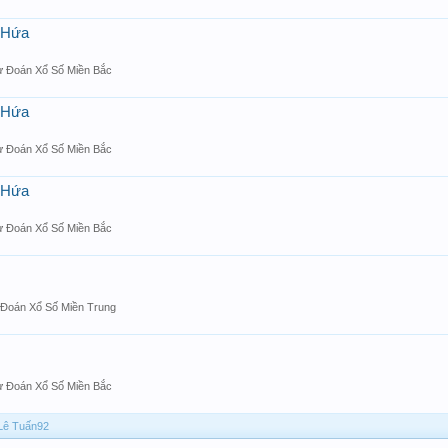
 Hứa
 Đoán Xổ Số Miền Bắc
 Hứa
 Đoán Xổ Số Miền Bắc
 Hứa
 Đoán Xổ Số Miền Bắc
Đoán Xổ Số Miền Trung
 Đoán Xổ Số Miền Bắc
 Lê Tuấn92