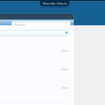
Đăng nhập | Đăng ký
Đăng
Đăng
Đăng