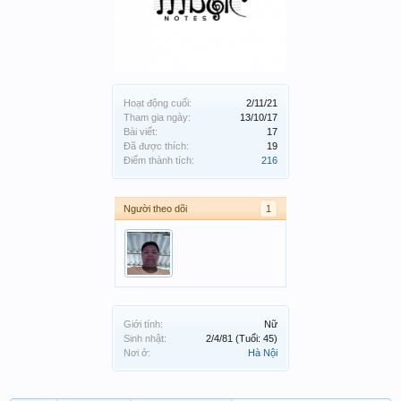
Hoạt động cuối:
2/11/21
Tham gia ngày:
13/10/17
Bài viết:
17
Đã được thích:
19
Điểm thành tích:
216
Người theo dõi
1
Giới tính:
Nữ
Sinh nhật:
2/4/81
(Tuổi: 45)
Nơi ở:
Hà Nội