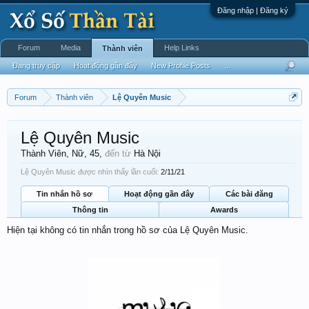
Đăng nhập | Đăng ký
Forum
Media
Help Links
Thành viên
Đang truy cập
Hoạt động gần đây
New Profile Posts
...
Forum
Thành viên
Lệ Quyên Music
Lệ Quyên Music
Thành Viên
, Nữ, 45,
đến từ
Hà Nội
Lệ Quyên Music được nhìn thấy lần cuối:
2/11/21
Tin nhắn hồ sơ
Hoạt động gần đây
Các bài đăng
Thông tin
Awards
Hiện tại không có tin nhắn trong hồ sơ của Lệ Quyên Music.