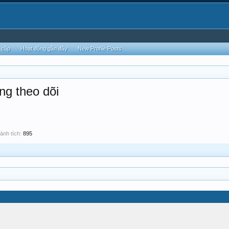
 cập
Hoạt động gần đây
New Profile Posts
ng theo dõi
ành tích:
895