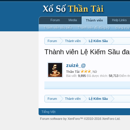
Forum
Media
Help Links
Thành viên
Thành viên tiêu biểu
Thành viên đã đăng ký
Đang truy
Forum
Thành viên
Lệ Kiếm Sầu
Thành viên Lệ Kiếm Sầu đa
zuizẻ_@
Thần Tài
, Nữ
Bài viết:
9,895
Đã được thích:
58,713
Điểm th
Forum
Thành viên
Lệ Kiếm Sầu
Tiếng Việt
Forum software by XenForo™
©2010-2016 XenForo Ltd.