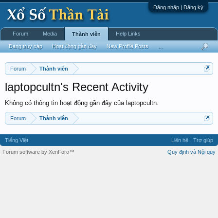
Đăng nhập | Đăng ký
Forum
Media
Help Links
Thành viên
Đang truy cập
Hoạt động gần đây
New Profile Posts
...
Forum
Thành viên
laptopcultn's Recent Activity
Không có thông tin hoạt động gần đây của laptopcultn.
Forum
Thành viên
Tiếng Việt
Liên hệ
Trợ giúp
Forum software by XenForo™
Quy định và Nội quy