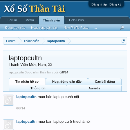
Đăng nhập | Đăng ký
Forum
Media
Help Links
Thành viên
Đang truy cập
Hoạt động gần đây
New Profile Posts
...
Forum
Thành viên
laptopcultn
laptopcultn
Thành Viên Mới
, Nam, 33
laptopcultn được nhìn thấy lần cuối:
6/8/14
Tin nhắn hồ sơ
Hoạt động gần đây
Các bài đăng
Thông tin
Awards
laptopcultn
mua bán laptop cuhà nội
6/8/14
laptopcultn
mua bán laptop cu 5 trieuhà nội