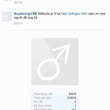
16/7/14
thuyduong1386
Website pr 6 tại
http://jofogas.info/
cảm ơn mọi
người đã ủng hộ
30/6/14
Hoạt động cuối:
6/8/14
Tham gia ngày:
21/6/14
Bài viết:
0
Đã được thích:
1
Điểm thành tích:
213