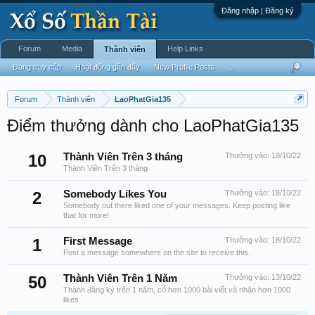
Đăng nhập | Đăng ký
Forum
Media
Help Links
Thành viên
Đang truy cập
Hoạt động gần đây
New Profile Posts
...
Forum
Thành viên
LaoPhatGia135
Điểm thưởng dành cho LaoPhatGia135
10
Thành Viên Trên 3 tháng
Thưởng vào:
18/10/22
Thành Viên Trên 3 tháng
2
Somebody Likes You
Thưởng vào:
18/10/22
Somebody out there liked one of your messages. Keep posting like
that for more!
1
First Message
Thưởng vào:
18/10/22
Post a message somewhere on the site to receive this.
50
Thành Viên Trên 1 Năm
Thưởng vào:
13/10/22
Thành đăng ký trên 1 năm, có hơn 1000 bài viết và nhận hơn 1000
likes