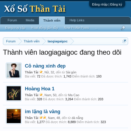
Đăng nhập | Đăng ký
Forum
Media
Help Links
Thành viên
Đang truy cập
Hoạt động gần đây
New Profile Posts
...
Forum
Thành viên
laogiagaigoc
Thành viên laogiagaigoc đang theo dõi
Cô nàng xinh đẹp
Thần Tài
, Nữ, 32,
đến từ
Sài gòn
Bài viết:
72
Đã được thích:
1,743
Điểm thành tích:
193
Hoàng Hoa 1
Thần Tài
, Nam, 50,
đến từ
Ma Cao
Bài viết:
328
Đã được thích:
3,264
Điểm thành tích:
203
im lặng là vàng
Thần Tài
, Nam, 48,
đến từ
đà nẵng
Bài viết:
1,277
Đã được thích:
8,889
Điểm thành tích:
323