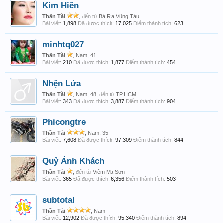
Kim Hiền
Thần Tài
,
đến từ
Bà Ria Vũng Tàu
Bài viết:
1,898
Đã được thích:
17,025
Điểm thành tích:
623
minhtq027
Thần Tài
, Nam, 41
Bài viết:
210
Đã được thích:
1,877
Điểm thành tích:
454
Nhện Lửa
Thần Tài
, Nam, 48,
đến từ
TP.HCM
Bài viết:
343
Đã được thích:
3,887
Điểm thành tích:
904
Phicongtre
Thần Tài
, Nam, 35
Bài viết:
7,608
Đã được thích:
97,309
Điểm thành tích:
844
Quỷ Ảnh Khách
Thần Tài
,
đến từ
Viêm Ma Sơn
Bài viết:
365
Đã được thích:
6,356
Điểm thành tích:
503
subtotal
Thần Tài
, Nam
Bài viết:
12,902
Đã được thích:
95,340
Điểm thành tích:
894