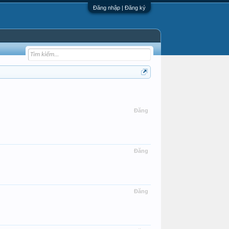
Đăng nhập | Đăng ký
Đăng
Đăng
Đăng