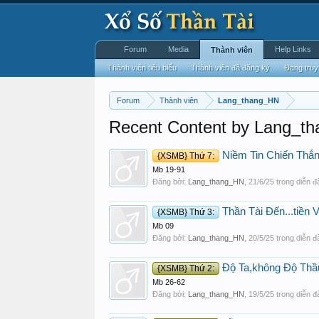
Forum
Media
Help Links
Thành viên
Thành viên tiêu biểu
Thành viên đã đăng ký
Đang truy
Forum
Thành viên
Lang_thang_HN
Recent Content by Lang_t
Niềm Tin Chiến Thắn
{XSMB} Thứ 7:
Mb 19-91
Đăng bởi:
Lang_thang_HN
,
21/6/25
trong diễn đ
Thần Tài Đến...tiền
{XSMB} Thứ 3:
Mb 09
Đăng bởi:
Lang_thang_HN
,
20/5/25
trong diễn đ
Độ Ta,không Độ Thầ
{XSMB} Thứ 2:
Mb 26-62
Đăng bởi:
Lang_thang_HN
,
19/5/25
trong diễn đ