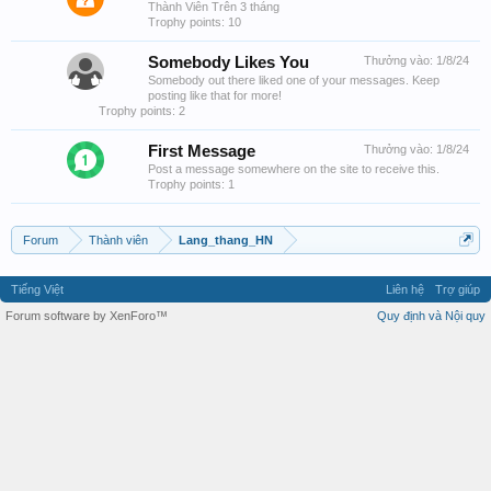
Thành Viên Trên 3 tháng
Trophy points: 10
Somebody Likes You
Thưởng vào:
1/8/24
Somebody out there liked one of your messages. Keep
posting like that for more!
Trophy points: 2
First Message
Thưởng vào:
1/8/24
Post a message somewhere on the site to receive this.
Trophy points: 1
Forum
Thành viên
Lang_thang_HN
Tiếng Việt
Liên hệ
Trợ giúp
Forum software by XenForo™
Quy định và Nội quy