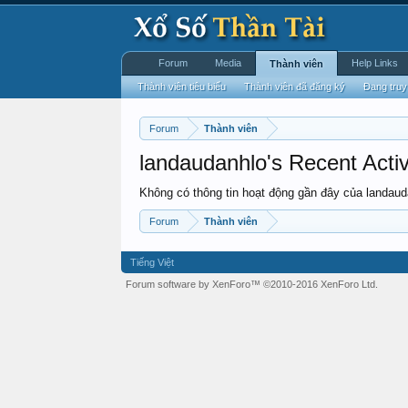
Forum
Media
Help Links
Thành viên
Thành viên tiêu biểu
Thành viên đã đăng ký
Đang truy
Forum
Thành viên
landaudanhlo's Recent Activ
Không có thông tin hoạt động gần đây của landaud
Forum
Thành viên
Tiếng Việt
Forum software by XenForo™
©2010-2016 XenForo Ltd.