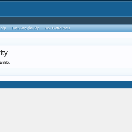
 cập
Hoạt động gần đây
New Profile Posts
ity
anhlo.