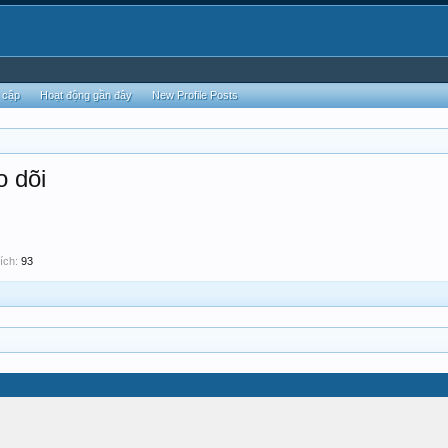
 cập
Hoạt động gần đây
New Profile Posts
o dõi
ích:
93