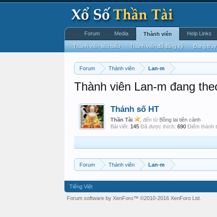
Forum
Media
Help Links
Thành viên
Thành viên tiêu biểu
Thành viên đã đăng ký
Đang truy
Forum
Thành viên
Lan-m
Thành viên Lan-m đang the
Thánh số HT
Thần Tài
,
đến từ
Bồng lai tiên cảnh
Bài viết:
145
Đã được thích:
690
Điểm thành t
Forum
Thành viên
Lan-m
Tiếng Việt
Forum software by XenForo™
©2010-2016 XenForo Ltd.