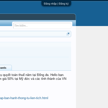
Đăng nhập | Đăng ký
ards
ụ quyết toán thuế năm tại Đống đa. Hello bạn.
m giá 50% tại Mỹ đức và các tỉnh thành của VN
p-ban-hanh-thong-tu-lien-tich.html