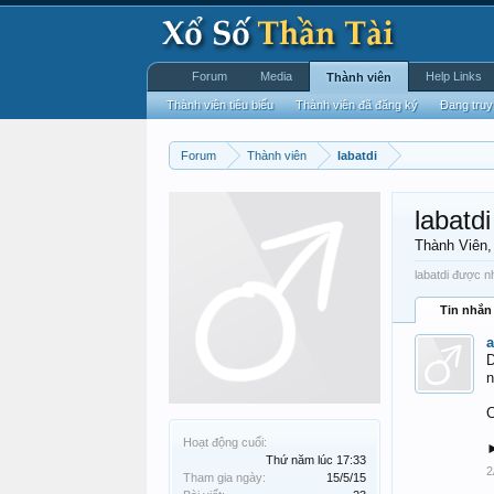
Forum
Media
Help Links
Thành viên
Thành viên tiêu biểu
Thành viên đã đăng ký
Đang truy
Forum
Thành viên
labatdi
labatdi
Thành Viên
labatdi được nh
Tin nhắn
a
D
n
C
Hoạt động cuối:
Thứ năm lúc 17:33
2
Tham gia ngày:
15/5/15