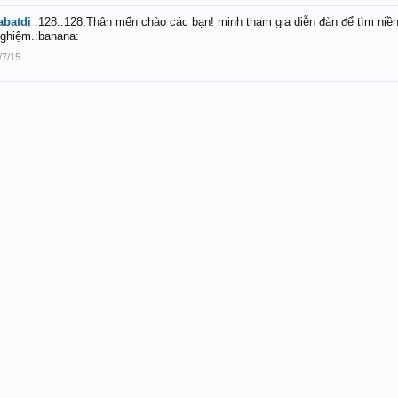
abatdi
:128::128:Thân mến chào các bạn! minh tham gia diễn đàn để tìm niền
ghiệm.:banana:
/7/15