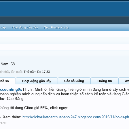
 cập
Hoạt động gần đây
New Profile Posts
, Nam, 58
ìn thấy lần cuối:
Thứ năm lúc 17:33
 hồ sơ
Hoạt động gần đây
Các bài đăng
Thông tin
Aw
ccounting9x
Hi chị. Mình ở Tiền Giang, hiện giờ mình đang làm ở cty dịch v
oanh nghiệp mình cung cấp dịch vụ hoàn thiện sổ sách kế toán và đang Giả
hư: Cao Bằng.
húng tôi đang Giảm giá 55%, click ngay:
► Xem thêm:
http://dichvuketoanthuehanoi247.blogspot.com/2015/11/bo-tu-pha
/12/15