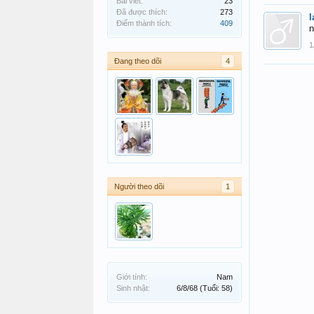
Bài viết:
23
Đã được thích:
273
l
Điểm thành tích:
409
n
1
Đang theo dõi
4
Người theo dõi
1
Giới tính:
Nam
Sinh nhật:
6/8/68
(Tuổi: 58)