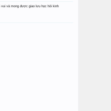
 vui và mong được giao lưu học hỏi kinh
Thánh số HT
hoangtuat2104
Cử Nhân 
namhuynhdao
McTmT