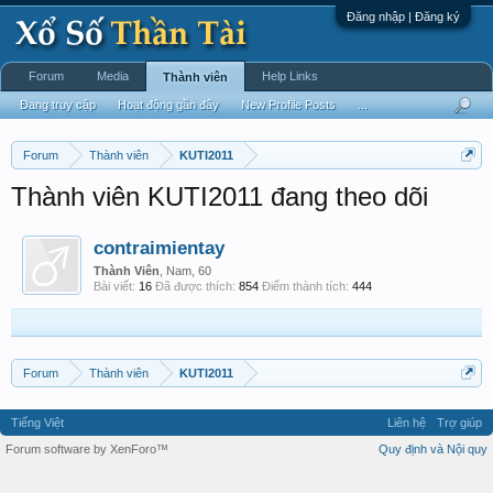
Đăng nhập | Đăng ký
Forum
Media
Help Links
Thành viên
Đang truy cập
Hoạt động gần đây
New Profile Posts
...
Forum
Thành viên
KUTI2011
Thành viên KUTI2011 đang theo dõi
contraimientay
Thành Viên
, Nam, 60
Bài viết:
16
Đã được thích:
854
Điểm thành tích:
444
Forum
Thành viên
KUTI2011
Tiếng Việt
Liên hệ
Trợ giúp
Forum software by XenForo™
Quy định và Nội quy