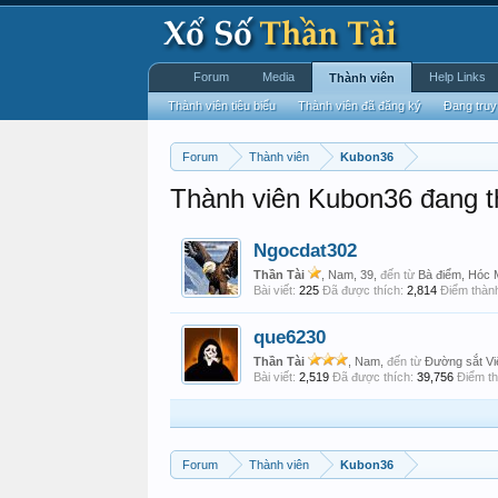
Forum
Media
Help Links
Thành viên
Thành viên tiêu biểu
Thành viên đã đăng ký
Đang truy
Forum
Thành viên
Kubon36
Thành viên Kubon36 đang t
Ngocdat302
Thần Tài
, Nam, 39,
đến từ
Bà điểm, Hóc 
Bài viết:
225
Đã được thích:
2,814
Điểm thành
que6230
Thần Tài
, Nam,
đến từ
Đường sắt Vi
Bài viết:
2,519
Đã được thích:
39,756
Điểm th
Forum
Thành viên
Kubon36