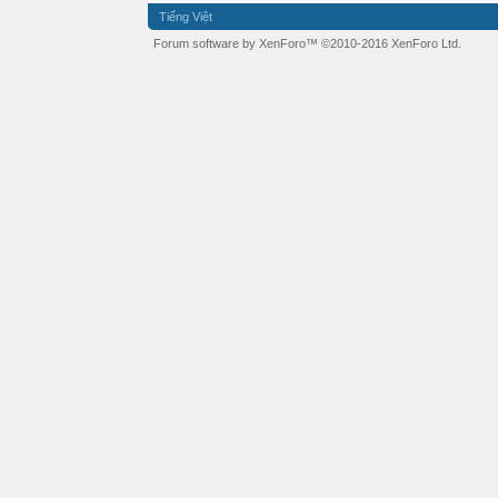
Tiếng Việt
Forum software by XenForo™
©2010-2016 XenForo Ltd.