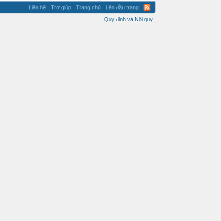
Liên hệ
Trợ giúp
Trang chủ
Lên đầu trang
Quy định và Nội quy