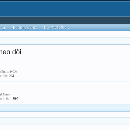
 cập
Hoạt động gần đây
New Profile Posts
heo dõi
Môn, tp HCM
 tích:
203
ệt Nam
ành tích:
694