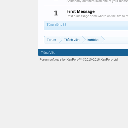
Somebody out there liked one of your messag
1
First Message
Post a message somewhere on the site to re
Tổng điểm: 88
Forum
Thành viên
ko0biet
Tiếng Việt
Forum software by XenForo™
©2010-2016 XenForo Ltd.