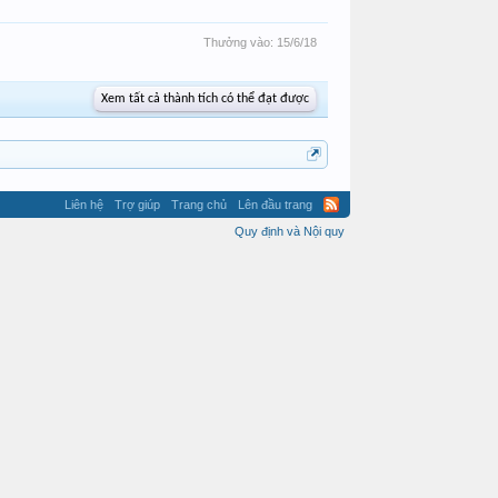
Thưởng vào:
15/6/18
Xem tất cả thành tích có thể đạt được
Liên hệ
Trợ giúp
Trang chủ
Lên đầu trang
Quy định và Nội quy