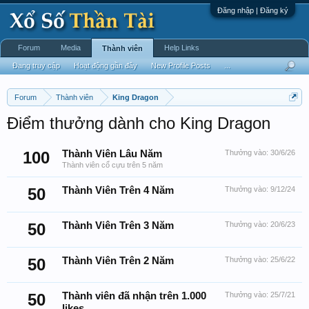
Đăng nhập | Đăng ký
Forum
Media
Help Links
Thành viên
Đang truy cập
Hoạt động gần đây
New Profile Posts
...
Forum
Thành viên
King Dragon
Điểm thưởng dành cho King Dragon
100
Thành Viên Lâu Năm
Thưởng vào:
30/6/26
Thành viên cổ cựu trên 5 năm
50
Thành Viên Trên 4 Năm
Thưởng vào:
9/12/24
50
Thành Viên Trên 3 Năm
Thưởng vào:
20/6/23
50
Thành Viên Trên 2 Năm
Thưởng vào:
25/6/22
50
Thành viên đã nhận trên 1.000
Thưởng vào:
25/7/21
likes