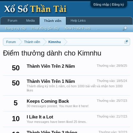
Đăng nhập | Đăng ký
Forum
Media
Help Links
Thành viên
Đang truy cập
Hoạt động gần đây
New Profile Posts
...
Forum
Thành viên
Kimnhu
Điểm thưởng dành cho Kimnhu
50
Thành Viên Trên 2 Năm
Thưởng vào:
28/9/25
50
Thành Viên Trên 1 Năm
Thưởng vào:
18/5/24
Thành đăng ký trên 1 năm, có hơn 1000 bài viết và nhận hơn 1000
likes
5
Keeps Coming Back
Thưởng vào:
25/7/23
30 messages posted. You must like it here!
10
I Like It a Lot
Thưởng vào:
21/7/23
Your messages have been liked 25 times.
Thành Viên Trên 3 tháng
Thưởng vào:
3/7/23