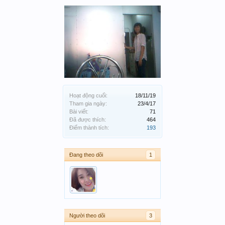
Hoạt động cuối:
18/11/19
Tham gia ngày:
23/4/17
Bài viết:
71
Đã được thích:
464
Điểm thành tích:
193
Đang theo dõi
1
Người theo dõi
3