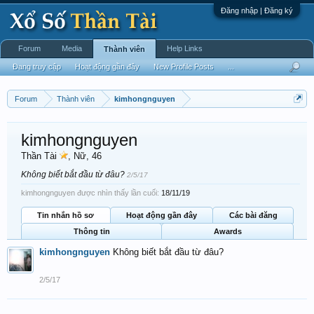
Đăng nhập | Đăng ký
Forum
Media
Help Links
Thành viên
Đang truy cập
Hoạt động gần đây
New Profile Posts
...
Forum
Thành viên
kimhongnguyen
kimhongnguyen
Thần Tài
, Nữ, 46
Không biết bắt đầu từ đâu?
2/5/17
kimhongnguyen được nhìn thấy lần cuối:
18/11/19
Tin nhắn hồ sơ
Hoạt động gần đây
Các bài đăng
Thông tin
Awards
kimhongnguyen
Không biết bắt đầu từ đâu?
2/5/17