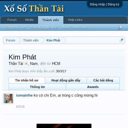
Đăng nhập | Đăng ký
Forum
Media
Help Links
Thành viên
Đang truy cập
Hoạt động gần đây
New Profile Posts
...
Forum
Thành viên
Kim Phát
Kim Phát
Thần Tài
, Nam,
đến từ
HCM
Kim Phát được nhìn thấy lần cuối:
30/3/17
Tin nhắn hồ sơ
Hoạt động gần đây
Các bài đăng
Thông tin
Awards
iumainhe
ko có chi Em..ai trúng c cũng mừng.hì
9/3/16