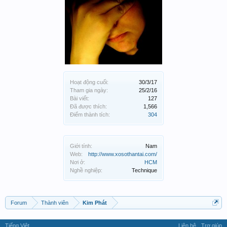
Hoạt động cuối:
30/3/17
Tham gia ngày:
25/2/16
Bài viết:
127
Đã được thích:
1,566
Điểm thành tích:
304
Giới tính:
Nam
Web:
http://www.xosothantai.com/
Nơi ở:
HCM
Nghề nghiệp:
Technique
Forum
Thành viên
Kim Phát
Tiếng Việt
Liên hệ
Trợ giúp