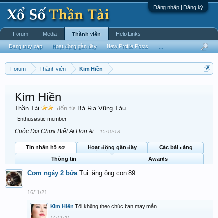
Đăng nhập | Đăng ký
Forum
Media
Help Links
Thành viên
Đang truy cập
Hoạt động gần đây
New Profile Posts
...
Forum
Thành viên
Kim Hiền
Kim Hiền
Thần Tài
,
đến từ
Bà Ria Vũng Tàu
Enthusiastic member
Cuộc Đời Chưa Biết Ai Hơn Ai...
15/10/18
Tin nhắn hồ sơ
Hoạt động gần đây
Các bài đăng
Thông tin
Awards
Cơm ngày 2 bửa
Tui tặng ông con 89
16/11/21
Kim Hiền
Tôi không theo chúc bạn may mắn