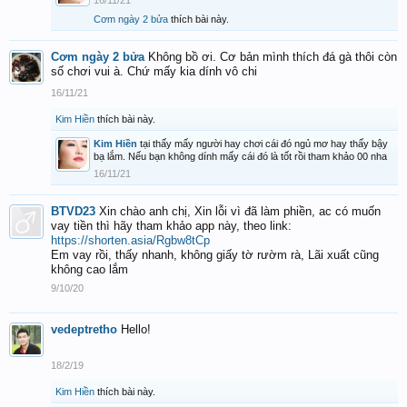
16/11/21
Cơm ngày 2 bửa
thích bài này.
Cơm ngày 2 bửa
Không bồ ơi. Cơ bản mình thích đá gà thôi còn
số chơi vui à. Chứ mấy kia dính vô chi
16/11/21
Kim Hiền
thích bài này.
Kim Hiền
tại thấy mấy người hay chơi cái đó ngủ mơ hay thấy bậy
bạ lắm. Nếu bạn không dính mấy cái đó là tốt rồi tham khảo 00 nha
16/11/21
BTVD23
Xin chào anh chị, Xin lỗi vì đã làm phiền, ac có muốn
vay tiền thì hãy tham khảo app này, theo link:
https://shorten.asia/Rgbw8tCp
Em vay rồi, thấy nhanh, không giấy tờ rườm rà, Lãi xuất cũng
không cao lắm
9/10/20
vedeptretho
Hello!
18/2/19
Kim Hiền
thích bài này.