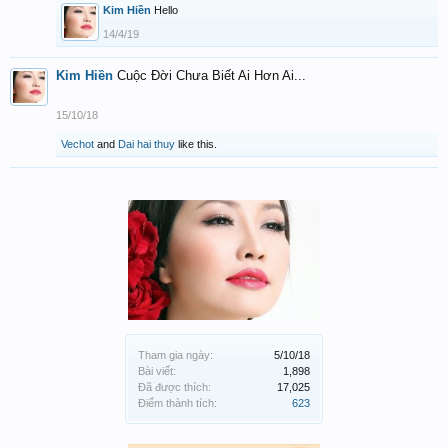
Kim Hiền
Hello
14/4/19
Kim Hiền
Cuộc Đời Chưa Biết Ai Hơn Ai...
15/10/18
Vechot
and
Dai hai thuy
like this.
Tham gia ngày:
5/10/18
Bài viết:
1,898
Đã được thích:
17,025
Điểm thành tích:
623