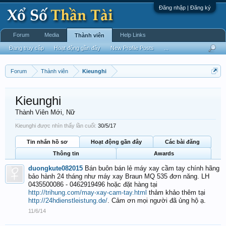
Đăng nhập | Đăng ký
Forum
Media
Help Links
Thành viên
Đang truy cập
Hoạt động gần đây
New Profile Posts
...
Forum
Thành viên
Kieunghi
Kieunghi
Thành Viên Mới
, Nữ
Kieunghi được nhìn thấy lần cuối:
30/5/17
Tin nhắn hồ sơ
Hoạt động gần đây
Các bài đăng
Thông tin
Awards
duongkute082015
Bán buôn bán lẻ máy xay cầm tay chính hãng
bảo hành 24 tháng như máy xay Braun MQ 535 đơn năng. LH
0435500086 - 0462919496 hoặc đặt hàng tại
http://trihung.com/may-xay-cam-tay.html
thảm khảo thêm tại
http://24hdienstleistung.de/
. Cảm ơn mọi người đã ủng hộ ạ.
11/6/14