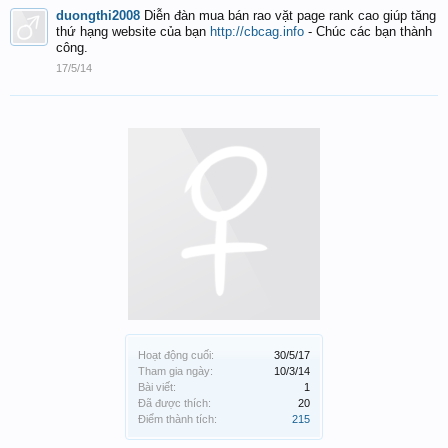
duongthi2008
Diễn đàn mua bán rao vặt page rank cao giúp tăng
thứ hạng website của bạn
http://cbcag.info
- Chúc các bạn thành
công.
17/5/14
Hoạt động cuối:
30/5/17
Tham gia ngày:
10/3/14
Bài viết:
1
Đã được thích:
20
Điểm thành tích:
215