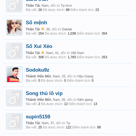
Thần Tài
, Nam,
đến từ
Tp hcm
Bài viết:
26
Đã được thích:
88
Điểm thành tích:
23
Số mệnh
Thần Tài
, 39,
đến từ
Daklak
Bài viết:
254
Đã được thích:
1,038
Điểm thành tích:
354
Số Xui Xẻo
Thần Tài
, Nam, 41,
đến từ
Việt Nam
Bài viết:
308
Đã được thích:
1,783
Điểm thành tích:
253
Sodoku9z
Thành Viên Mới
, Nam, 33,
đến từ
Hậu Giang
Bài viết:
0
Đã được thích:
0
Điểm thành tích:
0
Song thủ lô vip
Thành Viên Mới
, Nam, 35,
đến từ
Kiên giang
Bài viết:
2
Đã được thích:
12
Điểm thành tích:
13
supin5159
Thần Tài
, Nam, 37,
đến từ
Tp
Bài viết:
25
Đã được thích:
122
Điểm thành tích:
88