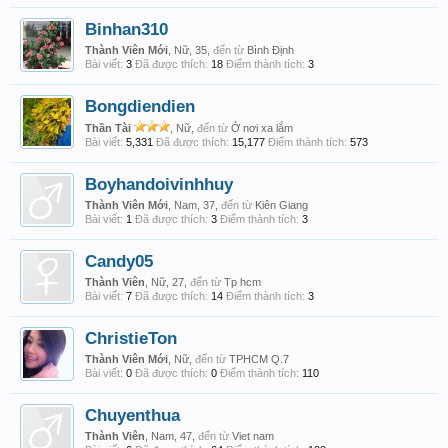
Binhan310
Thành Viên Mới
, Nữ, 35,
đến từ
Bình Định
Bài viết:
3
Đã được thích:
18
Điểm thành tích:
3
Bongdiendien
Thần Tài
, Nữ,
đến từ
Ở nơi xa lắm
Bài viết:
5,331
Đã được thích:
15,177
Điểm thành tích:
573
Boyhandoivinhhuy
Thành Viên Mới
, Nam, 37,
đến từ
Kiên Giang
Bài viết:
1
Đã được thích:
3
Điểm thành tích:
3
Candy05
Thành Viên
, Nữ, 27,
đến từ
Tp hcm
Bài viết:
7
Đã được thích:
14
Điểm thành tích:
3
ChristieTon
Thành Viên Mới
, Nữ,
đến từ
TPHCM Q.7
Bài viết:
0
Đã được thích:
0
Điểm thành tích:
110
Chuyenthua
Thành Viên
, Nam, 47,
đến từ
Viet nam