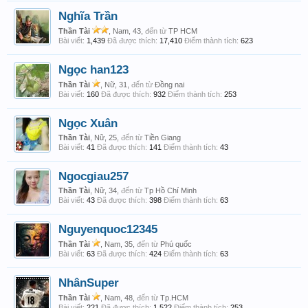
Nghĩa Trần
Thần Tài
, Nam, 43,
đến từ
TP HCM
Bài viết:
1,439
Đã được thích:
17,410
Điểm thành tích:
623
Ngọc han123
Thần Tài
, Nữ, 31,
đến từ
Đồng nai
Bài viết:
160
Đã được thích:
932
Điểm thành tích:
253
Ngọc Xuân
Thần Tài
, Nữ, 25,
đến từ
Tiền Giang
Bài viết:
41
Đã được thích:
141
Điểm thành tích:
43
Ngocgiau257
Thần Tài
, Nữ, 34,
đến từ
Tp Hồ Chí Minh
Bài viết:
43
Đã được thích:
398
Điểm thành tích:
63
Nguyenquoc12345
Thần Tài
, Nam, 35,
đến từ
Phú quốc
Bài viết:
63
Đã được thích:
424
Điểm thành tích:
63
NhânSuper
Thần Tài
, Nam, 48,
đến từ
Tp.HCM
Bài viết:
221
Đã được thích:
1,522
Điểm thành tích:
253