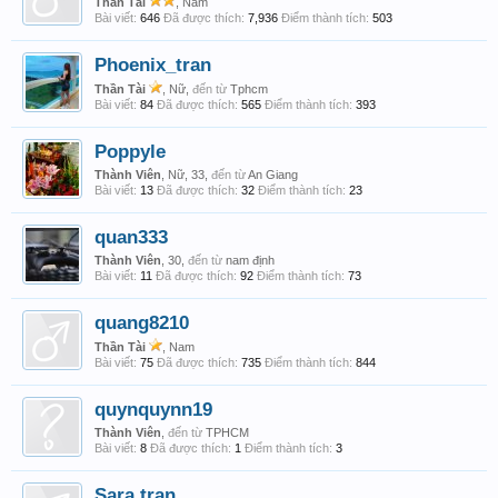
Thần Tài
, Nam
Bài viết:
646
Đã được thích:
7,936
Điểm thành tích:
503
Phoenix_tran
Thần Tài
, Nữ,
đến từ
Tphcm
Bài viết:
84
Đã được thích:
565
Điểm thành tích:
393
Poppyle
Thành Viên
, Nữ, 33,
đến từ
An Giang
Bài viết:
13
Đã được thích:
32
Điểm thành tích:
23
quan333
Thành Viên
, 30,
đến từ
nam định
Bài viết:
11
Đã được thích:
92
Điểm thành tích:
73
quang8210
Thần Tài
, Nam
Bài viết:
75
Đã được thích:
735
Điểm thành tích:
844
quynquynn19
Thành Viên
,
đến từ
TPHCM
Bài viết:
8
Đã được thích:
1
Điểm thành tích:
3
Sara tran