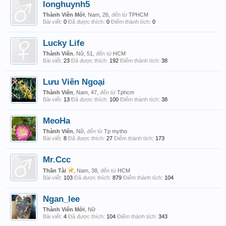
longhuynh5
Thành Viên Mới
, Nam, 26,
đến từ
TPHCM
Bài viết:
0
Đã được thích:
0
Điểm thành tích:
0
Lucky Life
Thành Viên
, Nữ, 51,
đến từ
HCM
Bài viết:
23
Đã được thích:
192
Điểm thành tích:
38
Lưu Viên Ngoại
Thành Viên
, Nam, 47,
đến từ
Tphcm
Bài viết:
13
Đã được thích:
100
Điểm thành tích:
38
MeoHa
Thành Viên
, Nữ,
đến từ
Tp mytho
Bài viết:
8
Đã được thích:
27
Điểm thành tích:
173
Mr.Ccc
Thần Tài
, Nam, 38,
đến từ
HCM
Bài viết:
103
Đã được thích:
879
Điểm thành tích:
104
Ngan_lee
Thành Viên Mới
, Nữ
Bài viết:
4
Đã được thích:
104
Điểm thành tích:
343