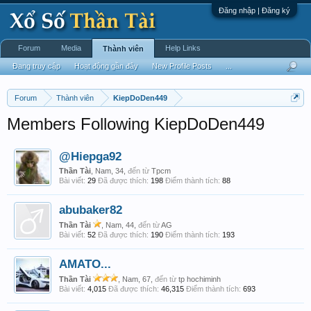
Đăng nhập | Đăng ký
Forum
Media
Help Links
Thành viên
Đang truy cập
Hoạt động gần đây
New Profile Posts
...
Forum
Thành viên
KiepDoDen449
Members Following KiepDoDen449
@Hiepga92
Thần Tài
, Nam, 34,
đến từ
Tpcm
Bài viết:
29
Đã được thích:
198
Điểm thành tích:
88
abubaker82
Thần Tài
, Nam, 44,
đến từ
AG
Bài viết:
52
Đã được thích:
190
Điểm thành tích:
193
AMATO...
Thần Tài
, Nam, 67,
đến từ
tp hochiminh
Bài viết:
4,015
Đã được thích:
46,315
Điểm thành tích:
693