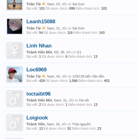
Thần Tài
, Nam, 53,
đến từ
Sai Gon
Bài viết:
101
Đã được thích:
699
Điểm thành tích:
103
Leanh15088
Thần Tài
, Nam, 31,
đến từ
Sài Gòn
Bài viết:
54
Đã được thích:
116
Điểm thành tích:
143
Linh Nhan
Thành Viên Mới
, Nữ, 38,
đến từ
Q1
Bài viết:
1
Đã được thích:
6
Điểm thành tích:
13
Loc6969
Thần Tài
, Nam, 42,
đến từ
129/138 bến Vân đồn
Bài viết:
429
Đã được thích:
1,566
Điểm thành tích:
453
loctaibt96
Thành Viên Mới
, Nam, 31,
đến từ
Hà nội
Bài viết:
2
Đã được thích:
1
Điểm thành tích:
13
Loigiook
Thành Viên
, Nam, 26,
đến từ
Thái nguyên
Bài viết:
13
Đã được thích:
52
Điểm thành tích:
23