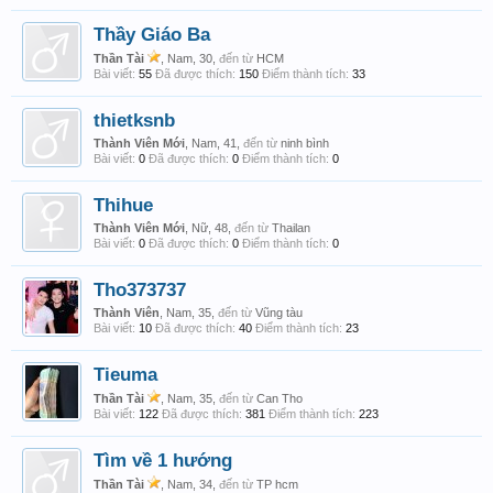
Thầy Giáo Ba
Thần Tài
, Nam, 30,
đến từ
HCM
Bài viết:
55
Đã được thích:
150
Điểm thành tích:
33
thietksnb
Thành Viên Mới
, Nam, 41,
đến từ
ninh bình
Bài viết:
0
Đã được thích:
0
Điểm thành tích:
0
Thihue
Thành Viên Mới
, Nữ, 48,
đến từ
Thailan
Bài viết:
0
Đã được thích:
0
Điểm thành tích:
0
Tho373737
Thành Viên
, Nam, 35,
đến từ
Vũng tàu
Bài viết:
10
Đã được thích:
40
Điểm thành tích:
23
Tieuma
Thần Tài
, Nam, 35,
đến từ
Can Tho
Bài viết:
122
Đã được thích:
381
Điểm thành tích:
223
Tìm về 1 hướng
Thần Tài
, Nam, 34,
đến từ
TP hcm