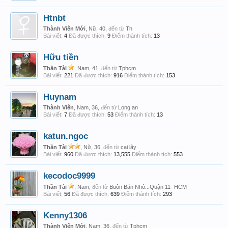
Htnbt
Thành Viên Mới
, Nữ, 40,
đến từ
Th
Bài viết:
4
Đã được thích:
9
Điểm thành tích:
13
Hữu tiền
Thần Tài
, Nam, 41,
đến từ
Tphcm
Bài viết:
221
Đã được thích:
916
Điểm thành tích:
153
Huynam
Thành Viên
, Nam, 36,
đến từ
Long an
Bài viết:
7
Đã được thích:
53
Điểm thành tích:
13
katun.ngoc
Thần Tài
, Nữ, 36,
đến từ
cai lậy
Bài viết:
960
Đã được thích:
13,555
Điểm thành tích:
553
kecodoc9999
Thần Tài
, Nam,
đến từ
Buôn Bán Nhỏ...Quận 11- HCM
Bài viết:
56
Đã được thích:
639
Điểm thành tích:
293
Kenny1306
Thành Viên Mới
, Nam, 36,
đến từ
Tphcm