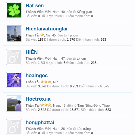
Hạt sen
Thành Viên Mới
, Nam, 40,
đến từ
Kiêng gian
Bài viết:
0
Đã được thích:
0
Điểm thành tích:
0
Hientaivatuonglai
Thần Tài
, Nữ, 45,
đến từ
Tphcm
Bài viết:
118
Đã được thích:
1,370
Điểm thành tích:
353
HIỀN
Thành Viên Mới
, Nam, 47,
đến từ
tphcm
Bài viết:
1
Đã được thích:
6
Điểm thành tích:
213
hoaingoc
Thần Tài
, Nữ
Bài viết:
3,376
Đã được thích:
9,759
Điểm thành tích:
575
Hoctroxua
Thần Tài
, Nam, 48,
đến từ
Tam Nông Đồng Tháp
Bài viết:
2,542
Đã được thích:
18,571
Điểm thành tích:
523
hongphattai
Thành Viên Mới
, Nam, 26,
đến từ
sóc trăng
Bài viết:
0
Đã được thích:
0
Điểm thành tích:
0