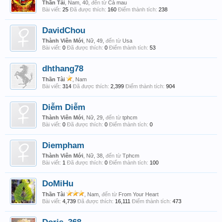
Thần Tài
, Nam, 40,
đến từ
Cà mau
Bài viết:
25
Đã được thích:
160
Điểm thành tích:
238
DavidChou
Thành Viên Mới
, Nữ, 49,
đến từ
Usa
Bài viết:
0
Đã được thích:
0
Điểm thành tích:
53
dhthang78
Thần Tài
, Nam
Bài viết:
314
Đã được thích:
2,399
Điểm thành tích:
904
Diễm Diễm
Thành Viên Mới
, Nữ, 29,
đến từ
tphcm
Bài viết:
0
Đã được thích:
0
Điểm thành tích:
0
Diempham
Thành Viên Mới
, Nữ, 38,
đến từ
Tphcm
Bài viết:
1
Đã được thích:
0
Điểm thành tích:
100
DoMiHu
Thần Tài
, Nam,
đến từ
From Your Heart
Bài viết:
4,739
Đã được thích:
16,111
Điểm thành tích:
473