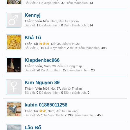
Bài viết:
3
Đã được thích:
37
Điểm thành tích:
13
Kennyj
Thành Viên Mới
, Nam,
đến từ
Tphcm
Bài viết:
1
Đã được thích:
0
Điểm thành tích:
314
Khả Tú
Thần Tài
, Nữ, 35,
đến từ
HCM
Bài viết:
2,116
Đã được thích:
20,519
Điểm thành tích:
493
Kiepdenbac966
Thành Viên
, Nam, 29,
đến từ
Dong thsp
Bài viết:
20
Đã được thích:
27
Điểm thành tích:
23
Kim Nguyen 89
Thành Viên Mới
, Nữ, 37,
đến từ
Thailan
Bài viết:
0
Đã được thích:
0
Điểm thành tích:
0
kubin 01865011258
Thần Tài
, Nam,
đến từ
Trà vinh
Bài viết:
957
Đã được thích:
2,736
Điểm thành tích:
453
Lão Bố