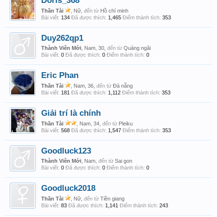
Doris_368
Thần Tài
, Nữ,
đến từ
Hồ chí minh
Bài viết:
134
Đã được thích:
1,465
Điểm thành tích:
353
Duy262qp1
Thành Viên Mới
, Nam, 30,
đến từ
Quảng ngãi
Bài viết:
0
Đã được thích:
0
Điểm thành tích:
0
Eric Phan
Thần Tài
, Nam, 36,
đến từ
Đà nẵng
Bài viết:
181
Đã được thích:
1,112
Điểm thành tích:
353
Giải trí là chính
Thần Tài
, Nam, 34,
đến từ
Pleiku
Bài viết:
568
Đã được thích:
1,547
Điểm thành tích:
353
Goodluck123
Thành Viên Mới
, Nam,
đến từ
Sai gon
Bài viết:
0
Đã được thích:
0
Điểm thành tích:
0
Goodluck2018
Thần Tài
, Nữ,
đến từ
Tiền giang
Bài viết:
83
Đã được thích:
1,141
Điểm thành tích:
243