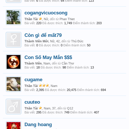
Bài viết:
6
Đã được thích:
64
Điểm thành tích:
123
cogangvicuocsong
Thần Tài
, Nữ,
đến từ
Phan Thiet
Bài viết:
220
Đã được thích:
1,749
Điểm thành tích:
203
Còn gì để mất79
Thành Viên Mới
, Nữ, 42,
đến từ
Thủ Đức
Bài viết:
0
Đã được thích:
0
Điểm thành tích:
50
Con Số May Mắn $$$
Thành Viên
, Nam,
đến từ
Cần Thơ
Bài viết:
18
Đã được thích:
98
Điểm thành tích:
13
cugame
Thần Tài
, Nam
Bài viết:
2,395
Đã được thích:
20,475
Điểm thành tích:
694
cuuteo
Thần Tài
, Nam, 37,
đến từ
Q12
Bài viết:
295
Đã được thích:
749
Điểm thành tích:
407
Dang hoang