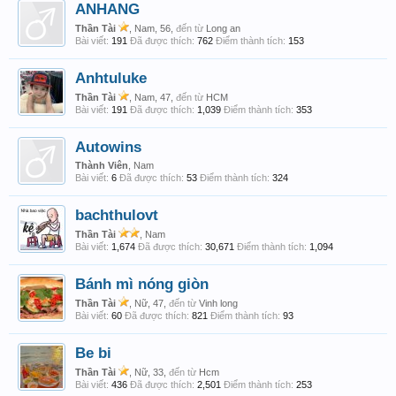
ANHANG
Thần Tài
, Nam, 56,
đến từ
Long an
Bài viết:
191
Đã được thích:
762
Điểm thành tích:
153
Anhtuluke
Thần Tài
, Nam, 47,
đến từ
HCM
Bài viết:
191
Đã được thích:
1,039
Điểm thành tích:
353
Autowins
Thành Viên
, Nam
Bài viết:
6
Đã được thích:
53
Điểm thành tích:
324
bachthulovt
Thần Tài
, Nam
Bài viết:
1,674
Đã được thích:
30,671
Điểm thành tích:
1,094
Bánh mì nóng giòn
Thần Tài
, Nữ, 47,
đến từ
Vinh long
Bài viết:
60
Đã được thích:
821
Điểm thành tích:
93
Be bi
Thần Tài
, Nữ, 33,
đến từ
Hcm
Bài viết:
436
Đã được thích:
2,501
Điểm thành tích:
253