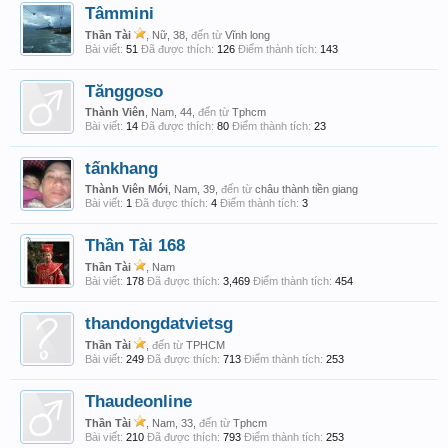
Tâmmini
Thần Tài
, Nữ, 38,
đến từ
Vĩnh long
Bài viết:
51
Đã được thích:
126
Điểm thành tích:
143
Tănggoso
Thành Viên
, Nam, 44,
đến từ
Tphcm
Bài viết:
14
Đã được thích:
80
Điểm thành tích:
23
tấnkhang
Thành Viên Mới
, Nam, 39,
đến từ
châu thành tiền giang
Bài viết:
1
Đã được thích:
4
Điểm thành tích:
3
Thần Tài 168
Thần Tài
, Nam
Bài viết:
178
Đã được thích:
3,469
Điểm thành tích:
454
thandongdatvietsg
Thần Tài
,
đến từ
TPHCM
Bài viết:
249
Đã được thích:
713
Điểm thành tích:
253
Thaudeonline
Thần Tài
, Nam, 33,
đến từ
Tphcm
Bài viết:
210
Đã được thích:
793
Điểm thành tích:
253