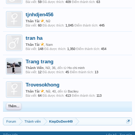
Bài viết:
59
Đã được thích:
409
Điểm thành tích:
63
tjnhdjen456
Thần Tài
, Nữ
Bài viết:
60
Đã được thích:
1,045
Điểm thành tích:
445
tran ha
Thần Tài
, Nam
Bài viết:
148
Đã được thích:
1,350
Điểm thành tích:
454
Trang trang
Thành Viên
, Nữ, 36,
đến từ
Ho chi minh
Bài viết:
12
Đã được thích:
45
Điểm thành tích:
13
Trovesokhong
Thần Tài
, Nữ, 40,
đến từ
Baclieu
Bài viết:
64
Đã được thích:
413
Điểm thành tích:
113
Thêm...
Forum
Thành viên
KiepDoDen449