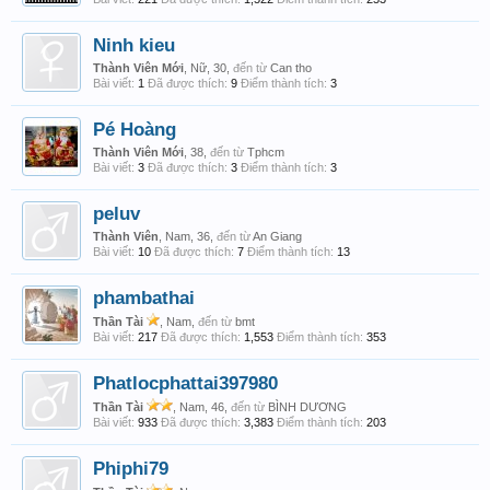
Ninh kieu
Thành Viên Mới
, Nữ, 30,
đến từ
Can tho
Bài viết:
1
Đã được thích:
9
Điểm thành tích:
3
Pé Hoàng
Thành Viên Mới
, 38,
đến từ
Tphcm
Bài viết:
3
Đã được thích:
3
Điểm thành tích:
3
peluv
Thành Viên
, Nam, 36,
đến từ
An Giang
Bài viết:
10
Đã được thích:
7
Điểm thành tích:
13
phambathai
Thần Tài
, Nam,
đến từ
bmt
Bài viết:
217
Đã được thích:
1,553
Điểm thành tích:
353
Phatlocphattai397980
Thần Tài
, Nam, 46,
đến từ
BÌNH DƯƠNG
Bài viết:
933
Đã được thích:
3,383
Điểm thành tích:
203
Phiphi79