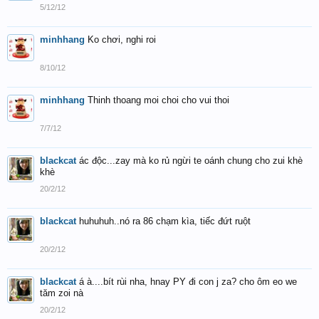
5/12/12
minhhang
Ko chơi, nghi roi
8/10/12
minhhang
Thinh thoang moi choi cho vui thoi
7/7/12
blackcat
ác độc...zay mà ko rủ ngừi te oánh chung cho zui khè
khè
20/2/12
blackcat
huhuhuh..nó ra 86 chạm kìa, tiếc đứt ruột
20/2/12
blackcat
á à....bít rùi nha, hnay PY đi con j za? cho ôm eo we
tăm zoi nà
20/2/12