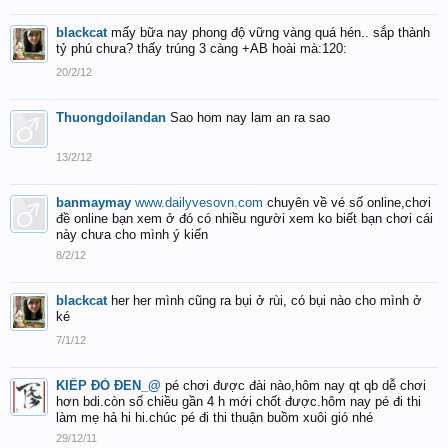
blackcat
mấy bữa nay phong độ vững vàng quá hén.. sắp thành
tỷ phú chưa? thấy trúng 3 càng +AB hoài mà:120:
20/2/12
Thuongdoilandan
Sao hom nay lam an ra sao
13/2/12
banmaymay
www.dailyvesovn.com
chuyên về vé số online,chơi
đề online bạn xem ở đó có nhiều người xem ko biết bạn chơi cái
này chưa cho mình ý kiến
8/2/12
blackcat
her her mình cũng ra bụi ở rùi, có bụi nào cho mình ở
ké
7/1/12
KIẾP ĐỎ ĐEN_@
pé chơi được đài nào,hôm nay qt qb dễ chơi
hơn bdi.còn số chiều gần 4 h mới chốt được.hôm nay pé đi thi
làm mẹ hả hi hi.chúc pé đi thi thuận buồm xuôi gió nhé
29/12/11