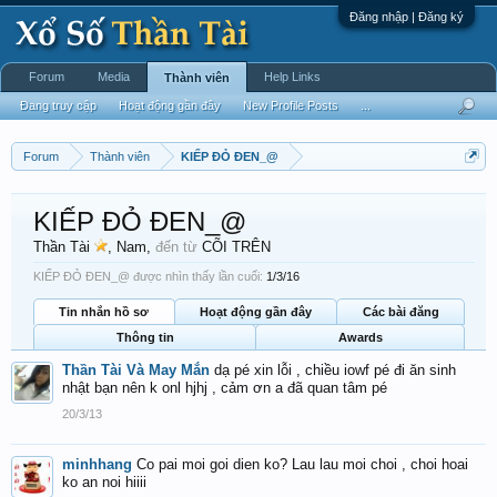
Đăng nhập | Đăng ký
Forum
Media
Help Links
Thành viên
Đang truy cập
Hoạt động gần đây
New Profile Posts
...
Forum
Thành viên
KIẾP ĐỎ ĐEN_@
KIẾP ĐỎ ĐEN_@
Thần Tài
, Nam,
đến từ
CÕI TRÊN
KIẾP ĐỎ ĐEN_@ được nhìn thấy lần cuối:
1/3/16
Tin nhắn hồ sơ
Hoạt động gần đây
Các bài đăng
Thông tin
Awards
Thần Tài Và May Mắn
dạ pé xin lỗi , chiều iowf pé đi ăn sinh
nhật bạn nên k onl hjhj , cảm ơn a đã quan tâm pé
20/3/13
minhhang
Co pai moi goi dien ko? Lau lau moi choi , choi hoai
ko an noi hiiii