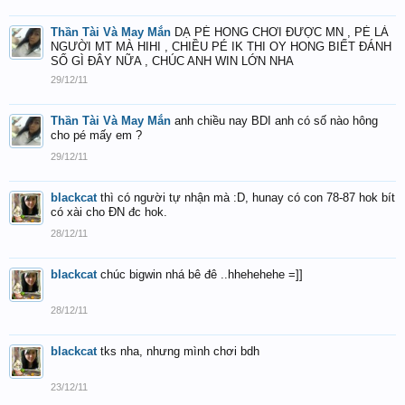
Thần Tài Và May Mắn
DẠ PÉ HONG CHƠI ĐƯỢC MN , PÈ LÀ
NGƯỜI MT MÀ HIHI , CHIỀU PÉ IK THI OY HONG BIẾT ĐÁNH
SỐ GÌ ĐÂY NỮA , CHÚC ANH WIN LỚN NHA
29/12/11
Thần Tài Và May Mắn
anh chiều nay BDI anh có số nào hông
cho pé mấy em ?
29/12/11
blackcat
thì có người tự nhận mà :D, hunay có con 78-87 hok bít
có xài cho ĐN đc hok.
28/12/11
blackcat
chúc bigwin nhá bê đê ..hhehehehe =]]
28/12/11
blackcat
tks nha, nhưng mình chơi bdh
23/12/11