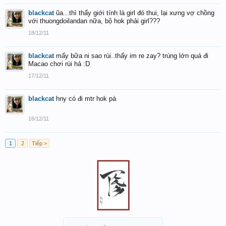
blackcat
ũa...thì thấy giới tính là girl đó thui, lại xưng vợ chồng
với thuongdoilandan nữa, bộ hok phải girl???
18/12/11
blackcat
mấy bữa ni sao rùi..thấy im re zay? trúng lớn quá đi
Macao chơi rùi hả :D
17/12/11
blackcat
hny có đi mtr hok pà
16/12/11
1
2
Tiếp >