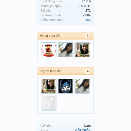
Hoạt động cuối:
1/3/16
Tham gia ngày:
14/11/11
Bài viết:
271
Đã được thích:
2,884
Điểm thành tích:
454
Đang theo dõi
3
Người theo dõi
4
Giới tính:
Nam
Nơi ở:
CÕI TRÊN