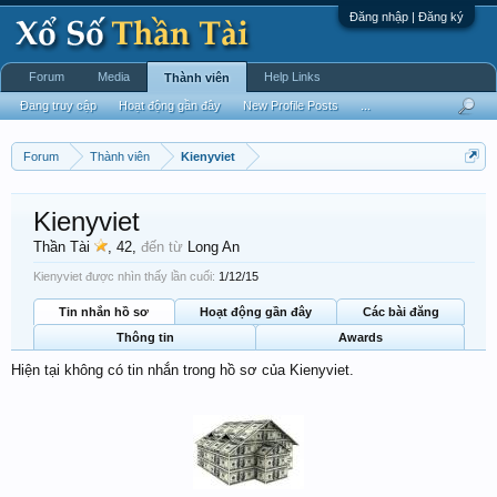
Đăng nhập | Đăng ký
Forum
Media
Help Links
Thành viên
Đang truy cập
Hoạt động gần đây
New Profile Posts
...
Forum
Thành viên
Kienyviet
Kienyviet
Thần Tài
, 42,
đến từ
Long An
Kienyviet được nhìn thấy lần cuối:
1/12/15
Tin nhắn hồ sơ
Hoạt động gần đây
Các bài đăng
Thông tin
Awards
Hiện tại không có tin nhắn trong hồ sơ của Kienyviet.