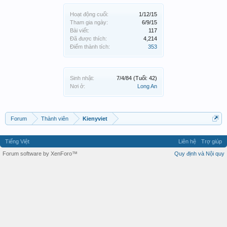
Hoạt động cuối:
1/12/15
Tham gia ngày:
6/9/15
Bài viết:
117
Đã được thích:
4,214
Điểm thành tích:
353
Sinh nhật:
7/4/84
(Tuổi: 42)
Nơi ở:
Long An
Forum
Thành viên
Kienyviet
Tiếng Việt
Liên hệ
Trợ giúp
Forum software by XenForo™
Quy định và Nội quy