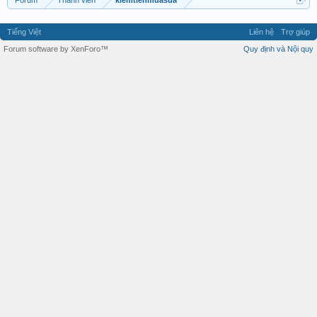
Forum
Thành viên
kiemtienmuasua
Tiếng Việt
Liên hệ
Trợ giúp
Forum software by XenForo™
Quy định và Nội quy