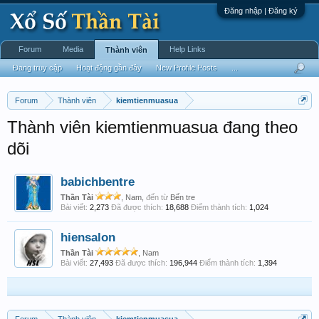
Đăng nhập | Đăng ký
Forum
Media
Help Links
Thành viên
Đang truy cập
Hoạt động gần đây
New Profile Posts
...
Forum
Thành viên
kiemtienmuasua
Thành viên kiemtienmuasua đang theo
dõi
babichbentre
Thần Tài
, Nam,
đến từ
Bến tre
Bài viết:
2,273
Đã được thích:
18,688
Điểm thành tích:
1,024
hiensalon
Thần Tài
, Nam
Bài viết:
27,493
Đã được thích:
196,944
Điểm thành tích:
1,394