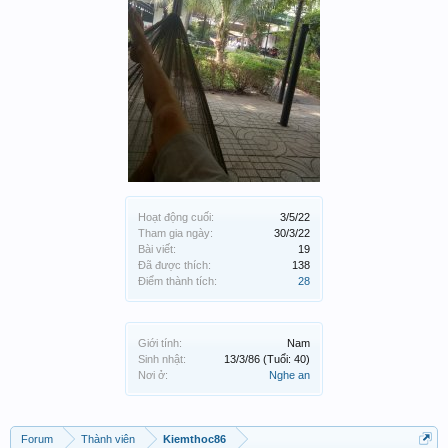
Hoạt động cuối:
3/5/22
Tham gia ngày:
30/3/22
Bài viết:
19
Đã được thích:
138
Điểm thành tích:
28
Giới tính:
Nam
Sinh nhật:
13/3/86
(Tuổi: 40)
Nơi ở:
Nghe an
Forum
Thành viên
Kiemthoc86