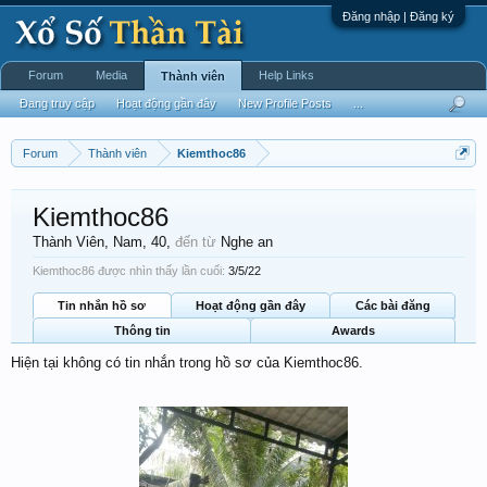
Đăng nhập | Đăng ký
Forum
Media
Help Links
Thành viên
Đang truy cập
Hoạt động gần đây
New Profile Posts
...
Forum
Thành viên
Kiemthoc86
Kiemthoc86
Thành Viên
, Nam, 40,
đến từ
Nghe an
Kiemthoc86 được nhìn thấy lần cuối:
3/5/22
Tin nhắn hồ sơ
Hoạt động gần đây
Các bài đăng
Thông tin
Awards
Hiện tại không có tin nhắn trong hồ sơ của Kiemthoc86.