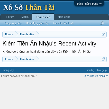
Đăng nhập | Đăng ký
Forum
Media
Help Links
Thành viên
Đang truy cập
Hoạt động gần đây
New Profile Posts
...
Forum
Thành viên
Kiếm Tiền Ăn Nhậu's Recent Activity
Không có thông tin hoạt động gần đây của Kiếm Tiền Ăn Nhậu.
Forum
Thành viên
Tiếng Việt
Liên hệ
Trợ giúp
Forum software by XenForo™
Quy định và Nội quy