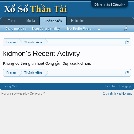
Đăng nhập | Đăng ký
Forum
Media
Help Links
Thành viên
Đang truy cập
Hoạt động gần đây
New Profile Posts
...
Forum
Thành viên
kidmon's Recent Activity
Không có thông tin hoạt động gần đây của kidmon.
Forum
Thành viên
Tiếng Việt
Liên hệ
Trợ giúp
Forum software by XenForo™
Quy định và Nội quy