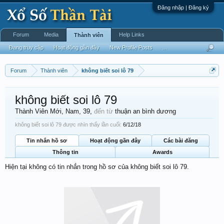
Đăng nhập | Đăng ký
Forum
Media
Help Links
Thành viên
Đang truy cập
Hoạt động gần đây
New Profile Posts
...
Forum
Thành viên
không biết soi lô 79
không biết soi lô 79
Thành Viên Mới
, Nam, 39,
đến từ
thuận an bình dương
không biết soi lô 79 được nhìn thấy lần cuối:
6/12/18
Tin nhắn hồ sơ
Hoạt động gần đây
Các bài đăng
Thông tin
Awards
Hiện tại không có tin nhắn trong hồ sơ của không biết soi lô 79.