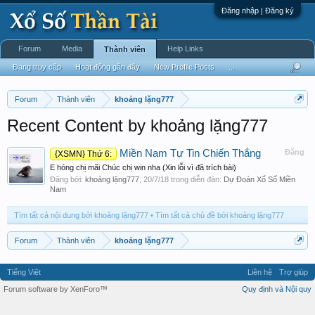
Đăng nhập | Đăng ký
Forum
Media
Help Links
Thành viên
Đang truy cập
Hoạt động gần đây
New Profile Posts
...
Forum
Thành viên
khoảng lặng777
Recent Content by khoảng lặng777
Miền Nam Tự Tin Chiến Thắng
Đăng
{XSMN} Thứ 6:
E hóng chị mãi Chúc chị win nha (Xin lỗi vì đã trích bài)
Đăng bởi:
khoảng lặng777
,
20/7/18
trong diễn đàn:
Dự Đoán Xổ Số Miền
Nam
Tìm tất cả nội dung bởi khoảng lặng777
Tìm tất cả chủ đề bởi khoảng lặng777
Forum
Thành viên
khoảng lặng777
Tiếng Việt
Liên hệ
Trợ giúp
Forum software by XenForo™
Quy định và Nội quy