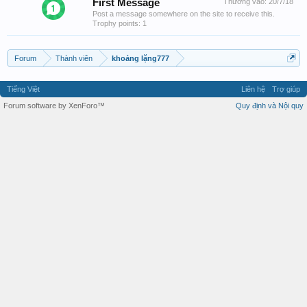
First Message
Thưởng vào:
20/7/18
Post a message somewhere on the site to receive this.
Trophy points: 1
Forum
Thành viên
khoảng lặng777
Tiếng Việt
Liên hệ
Trợ giúp
Forum software by XenForo™
Quy định và Nội quy