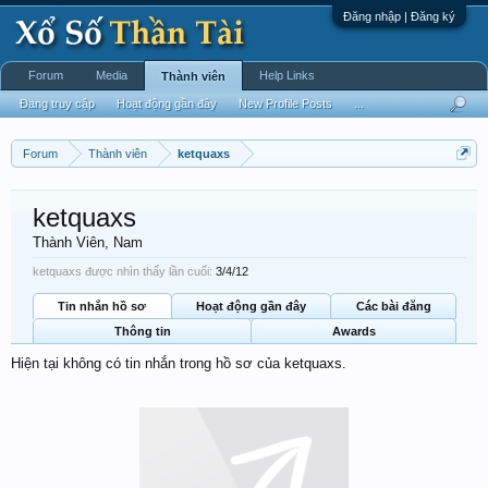
Đăng nhập | Đăng ký
Forum
Media
Help Links
Thành viên
Đang truy cập
Hoạt động gần đây
New Profile Posts
...
Forum
Thành viên
ketquaxs
ketquaxs
Thành Viên
, Nam
ketquaxs được nhìn thấy lần cuối:
3/4/12
Tin nhắn hồ sơ
Hoạt động gần đây
Các bài đăng
Thông tin
Awards
Hiện tại không có tin nhắn trong hồ sơ của ketquaxs.