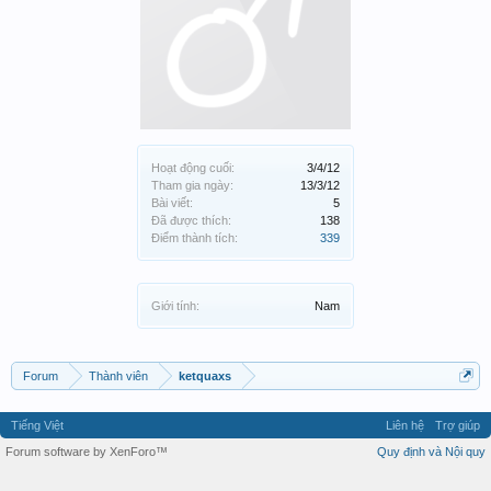
Hoạt động cuối:
3/4/12
Tham gia ngày:
13/3/12
Bài viết:
5
Đã được thích:
138
Điểm thành tích:
339
Giới tính:
Nam
Forum
Thành viên
ketquaxs
Tiếng Việt
Liên hệ
Trợ giúp
Forum software by XenForo™
Quy định và Nội quy