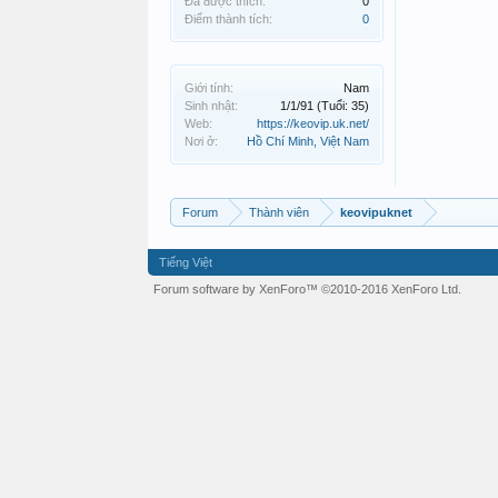
Đã được thích:
0
Điểm thành tích:
0
Giới tính:
Nam
Sinh nhật:
1/1/91
(Tuổi: 35)
Web:
https://keovip.uk.net/
Nơi ở:
Hồ Chí Minh, Việt Nam
Forum
Thành viên
keovipuknet
Tiếng Việt
Forum software by XenForo™
©2010-2016 XenForo Ltd.