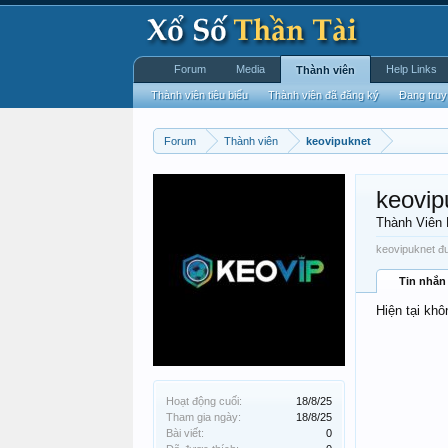
Forum
Media
Help Links
Thành viên
Thành viên tiêu biểu
Thành viên đã đăng ký
Đang truy
Forum
Thành viên
keovipuknet
keovip
Thành Viên
keovipuknet đư
Tin nhắn
Hiện tại khô
Hoạt động cuối:
18/8/25
Tham gia ngày:
18/8/25
Bài viết:
0