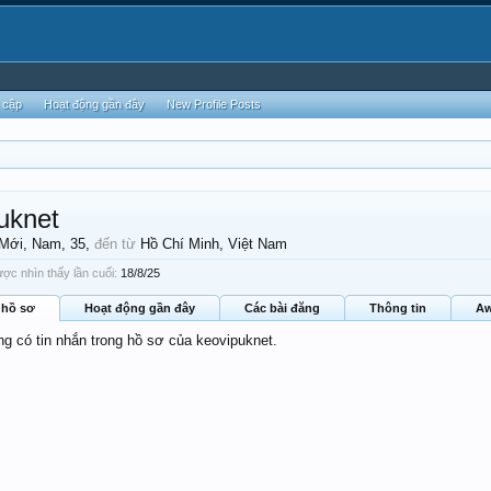
 cập
Hoạt động gần đây
New Profile Posts
uknet
 Mới
, Nam, 35,
đến từ
Hồ Chí Minh, Việt Nam
ợc nhìn thấy lần cuối:
18/8/25
 hồ sơ
Hoạt động gần đây
Các bài đăng
Thông tin
Aw
ng có tin nhắn trong hồ sơ của keovipuknet.