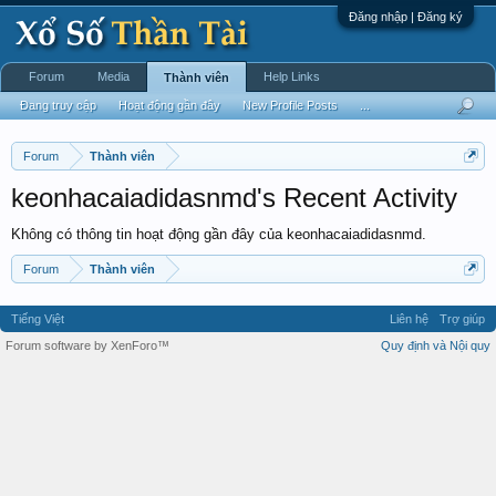
Đăng nhập | Đăng ký
Forum
Media
Help Links
Thành viên
Đang truy cập
Hoạt động gần đây
New Profile Posts
...
Forum
Thành viên
keonhacaiadidasnmd's Recent Activity
Không có thông tin hoạt động gần đây của keonhacaiadidasnmd.
Forum
Thành viên
Tiếng Việt
Liên hệ
Trợ giúp
Forum software by XenForo™
Quy định và Nội quy