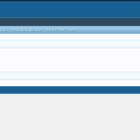
 cập
Hoạt động gần đây
New Profile Posts