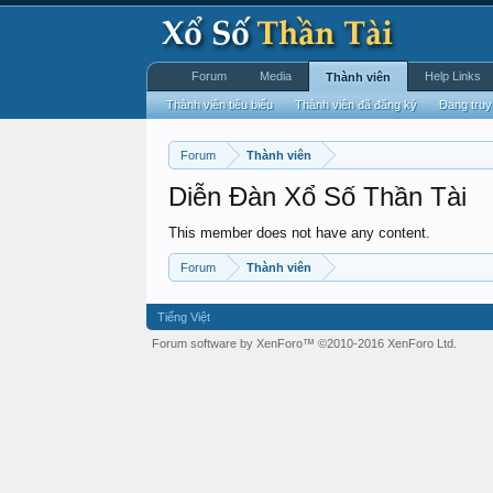
Forum
Media
Help Links
Thành viên
Thành viên tiêu biểu
Thành viên đã đăng ký
Đang truy
Forum
Thành viên
Diễn Đàn Xổ Số Thần Tài
This member does not have any content.
Forum
Thành viên
Tiếng Việt
Forum software by XenForo™
©2010-2016 XenForo Ltd.