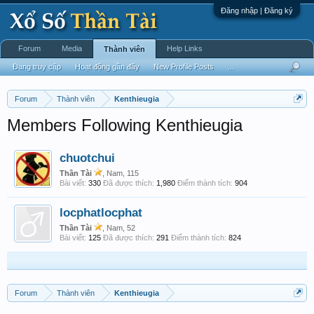
Đăng nhập | Đăng ký
Forum
Media
Help Links
Thành viên
Đang truy cập
Hoạt động gần đây
New Profile Posts
...
Forum
Thành viên
Kenthieugia
Members Following Kenthieugia
chuotchui
Thần Tài
, Nam, 115
Bài viết:
330
Đã được thích:
1,980
Điểm thành tích:
904
locphatlocphat
Thần Tài
, Nam, 52
Bài viết:
125
Đã được thích:
291
Điểm thành tích:
824
Forum
Thành viên
Kenthieugia