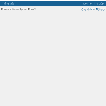
Tiếng Việt
Liên hệ
Trợ giúp
Forum software by XenForo™
Quy định và Nội quy